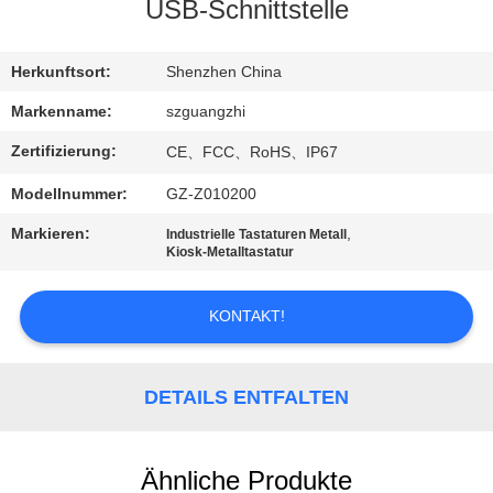
USB-Schnittstelle
TRETEN
SIE
Herkunftsort:
Shenzhen China
MIT
Markenname:
szguangzhi
UNS
Zertifizierung:
CE、FCC、RoHS、IP67
IN
Modellnummer:
GZ-Z010200
VERBINDUNG
Markieren:
,
Industrielle Tastaturen Metall
Kiosk-Metalltastatur
FORDERN
KONTAKT!
SIE
EIN
ZITAT
DETAILS ENTFALTEN
SITEMAP
Ähnliche Produkte