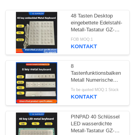
PRIVACY
48 Tasten Desktop
POLICY
eingebettete Edelstahl-
Metall-Tastatur GZ-
B035013 USB-
FOB MOQ:1
Schnittstelle
KONTAKT
8
Tastenfunktionsbalken
Metall Numerische
Tastatur Edelstahl 304
To be quoted MOQ:1 Stück
Seiten-Tastatur-Pinpad
KONTAKT
PINPAD 40 Schlüssel
LED wasserdichte
Metall-Tastatur GZ-