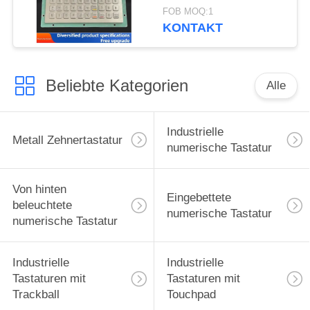
C001055 R232
FOB MOQ:1
Schnittstelle
KONTAKT
Beliebte Kategorien
Alle
Industrielle
Metall Zehnertastatur
numerische Tastatur
Von hinten
Eingebettete
beleuchtete
numerische Tastatur
numerische Tastatur
Industrielle
Industrielle
Tastaturen mit
Tastaturen mit
Trackball
Touchpad