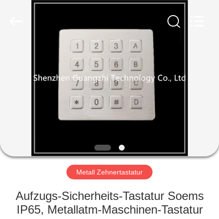
co.,
ltd..
All
Rights
Reserved.
Developed
by
ECER
HAUS
PRODUKTE
ÜBER
UNS
FABRIK-
AUSFLUG
Metall Zehnertastatur
Aufzugs-Sicherheits-Tastatur Soems
QUALITÄTSKONTROLLE
IP65, Metallatm-Maschinen-Tastatur