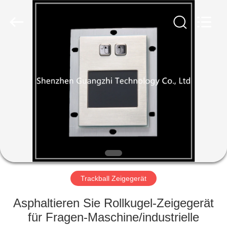
ltd..
All
Rights
Reserved.
Developed
by
ECER
HAUS
PRODUKTE
ÜBER
UNS
FABRIK-
AUSFLUG
Trackball Zeigegerät
Asphaltieren Sie Rollkugel-Zeigegerät
QUALITÄTSKONTROLLE
für Fragen-Maschine/industrielle