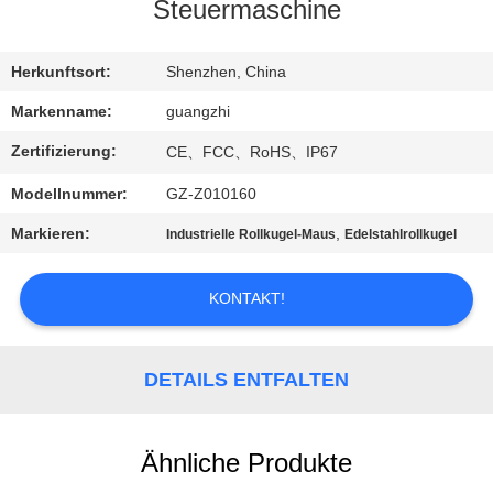
Steuermaschine
TRETEN
SIE
Herkunftsort:
Shenzhen, China
MIT
Markenname:
guangzhi
UNS
Zertifizierung:
CE、FCC、RoHS、IP67
IN
Modellnummer:
GZ-Z010160
VERBINDUNG
Markieren:
,
Industrielle Rollkugel-Maus
Edelstahlrollkugel
FORDERN
KONTAKT!
SIE
EIN
DETAILS ENTFALTEN
ZITAT
Ähnliche Produkte
SITEMAP