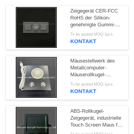
PRIVACY
Zeigegerät CER-FCC
RoHS der Silikon-
POLICY
genehmigte Gummi-
Rollkugel-IP67
To be quoted MOQ:1pcs
KONTAKT
Mäusestellwerk des
Metallcomputer-
Mäuserollkugel-
wasserdichtes
To be quoted MOQ:1pcs
Metallip67
KONTAKT
ABS-Rollkugel-
Zeigegerät, industrielle
Touch Screen Maus für
Selbstbetriebsterminal