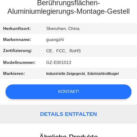
Berührungsflächen-
TRETEN
Aluminiumlegierungs-Montage-Gestell
SIE
Herkunftsort:
Shenzhen, China
MIT
UNS
Markenname:
guangzhi
IN
Zertifizierung:
CE、FCC、RoHS
VERBINDUNG
Modellnummer:
GZ-E001013
Markieren:
,
Industrielle Zeigegerät
Edelstahlrollkugel
FORDERN
SIE
KONTAKT!
EIN
ZITAT
DETAILS ENTFALTEN
SITEMAP