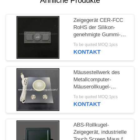
Ähnliche Produkte
PRIVACY
Zeigegerät CER-FCC
POLICY
RoHS der Silikon-
genehmigte Gummi-
Rollkugel-IP67
To be quoted MOQ:1pcs
KONTAKT
Mäusestellwerk des
Metallcomputer-
Mäuserollkugel-
wasserdichtes
To be quoted MOQ:1pcs
Metallip67
KONTAKT
ABS-Rollkugel-
Zeigegerät, industrielle
Touch Screen Maus für