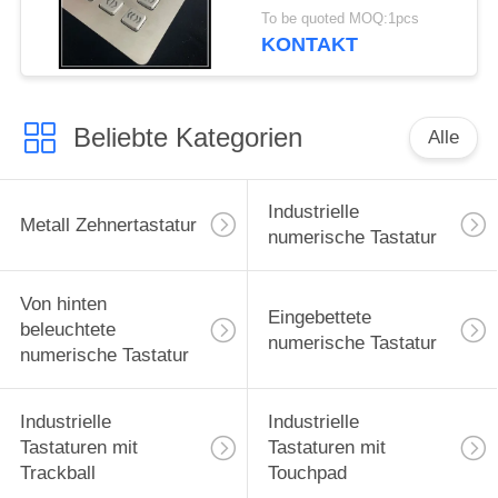
der Vandalen-
To be quoted MOQ:1pcs
beständige Tastatur-24
KONTAKT
Schlüssel-
Beliebte Kategorien
Alle
Industrielle
Metall Zehnertastatur
numerische Tastatur
Von hinten
Eingebettete
beleuchtete
numerische Tastatur
numerische Tastatur
Industrielle
Industrielle
Tastaturen mit
Tastaturen mit
Trackball
Touchpad