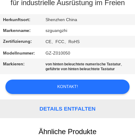
für industrielle Ausrüstung im Freien
TRETEN
SIE
Herkunftsort:
Shenzhen China
MIT
Markenname:
szguangzhi
UNS
Zertifizierung:
CE、FCC、RoHS
IN
Modellnummer:
GZ-Z010050
VERBINDUNG
Markieren:
,
von hinten beleuchtete numerische Tastatur
geführte von hinten beleuchtete Tastatur
FORDERN
KONTAKT!
SIE
EIN
ZITAT
DETAILS ENTFALTEN
SITEMAP
Ähnliche Produkte