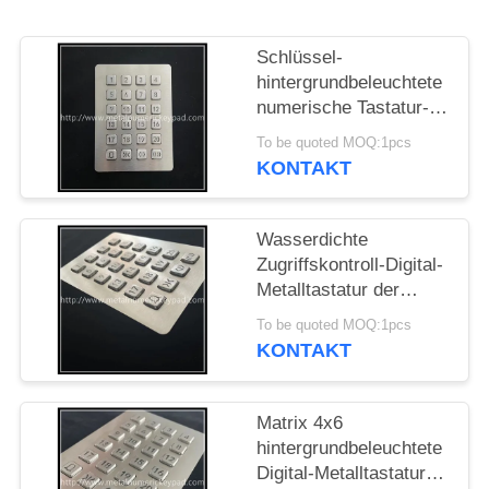
PRIVACY
Schlüssel-
POLICY
hintergrundbeleuchtete
numerische Tastatur-
Zugriffskontroll-Digital-
To be quoted MOQ:1pcs
Metalltastatur ODM 24
KONTAKT
Wasserdichte
Zugriffskontroll-Digital-
Metalltastatur der
numerischen Tastatur-
To be quoted MOQ:1pcs
IP65
KONTAKT
Matrix 4x6
hintergrundbeleuchtete
Digital-Metalltastatur