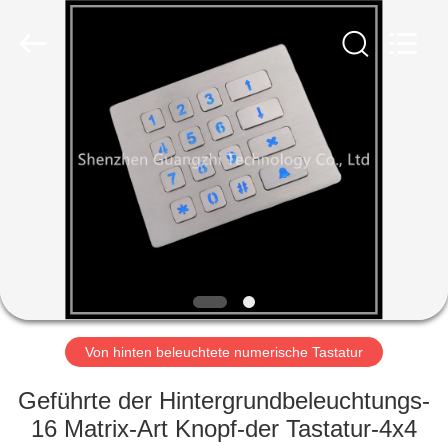
technology
co.,
ltd..
All
Rights
Reserved.
Developed
by
HAUS
ECER
PRODUKTE
ÜBER
UNS
FABRIK-
AUSFLUG
Von hinten beleuchtete numerische Tastatur
Geführte der Hintergrundbeleuchtungs-
QUALITÄTSKONTROLLE
16 Matrix-Art Knopf-der Tastatur-4x4