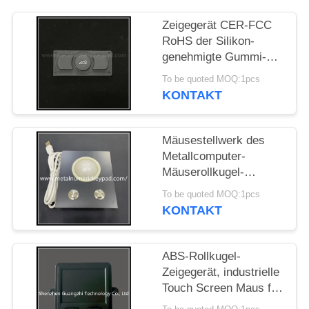
PRIVACY
Zeigegerät CER-FCC
RoHS der Silikon-
POLICY
genehmigte Gummi-
Rollkugel-IP67
To be quoted MOQ:1pcs
KONTAKT
Mäusestellwerk des
Metallcomputer-
Mäuserollkugel-
wasserdichtes
To be quoted MOQ:1pcs
Metallip67
KONTAKT
ABS-Rollkugel-
Zeigegerät, industrielle
Touch Screen Maus für
Selbstbetriebsterminal