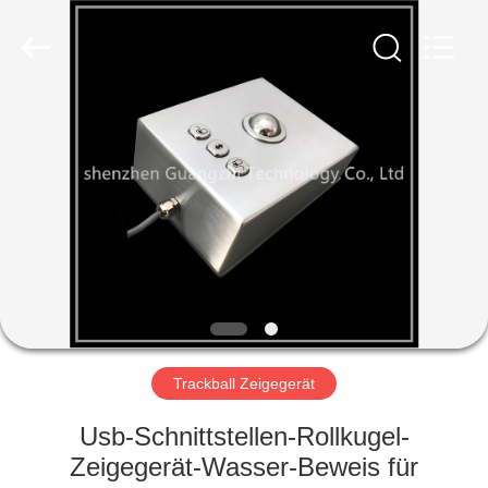
co.,
ltd..
All
Rights
Reserved.
Developed
by
ECER
HAUS
PRODUKTE
ÜBER
UNS
FABRIK-
AUSFLUG
Trackball Zeigegerät
Usb-Schnittstellen-Rollkugel-
QUALITÄTSKONTROLLE
Zeigegerät-Wasser-Beweis für