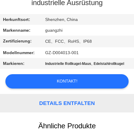
industrielle Ausrüstung
TRETEN
SIE
Herkunftsort:
Shenzhen, China
MIT
Markenname:
guangzhi
UNS
Zertifizierung:
CE、FCC、RoHS、IP68
IN
Modellnummer:
GZ-D004013-001
VERBINDUNG
Markieren:
,
Industrielle Rollkugel-Maus
Edelstahlrollkugel
FORDERN
KONTAKT!
SIE
EIN
DETAILS ENTFALTEN
ZITAT
Ähnliche Produkte
SITEMAP