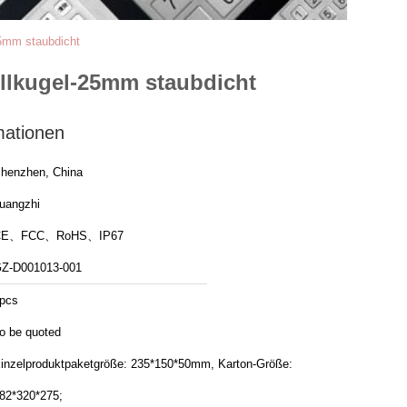
25mm staubdicht
ollkugel-25mm staubdicht
mationen
henzhen, China
uangzhi
CE、FCC、RoHS、IP67
Z-D001013-001
pcs
o be quoted
inzelproduktpaketgröße: 235*150*50mm, Karton-Größe:
82*320*275;