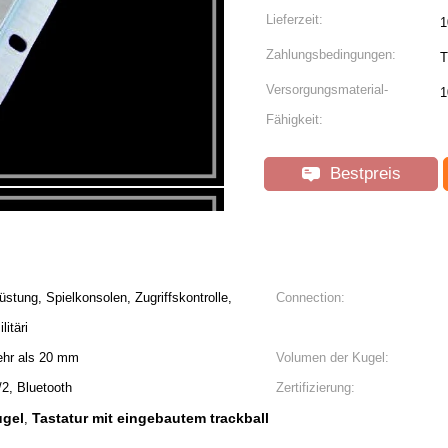
Lieferzeit:
1
Zahlungsbedingungen:
T
Versorgungsmaterial-
1
Fähigkeit:
Bestpreis
tung, Spielkonsolen, Zugriffskontrolle,
Connection:
itäri
mehr als 20 mm
Volumen der Kugel:
2, Bluetooth
Zertifizierung:
ugel
Tastatur mit eingebautem trackball
,