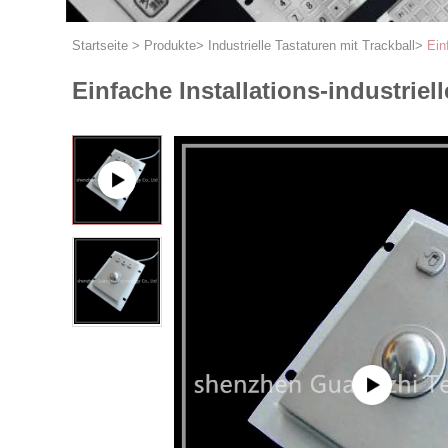
Startseite
>
Produkte
>
Industrielle Tastaturen mit Trackball
>
Ein
Einfache Installations-industri