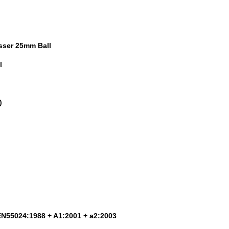
sser 25mm Ball
l
)
EN55024:1988 + A1:2001 + a2:2003