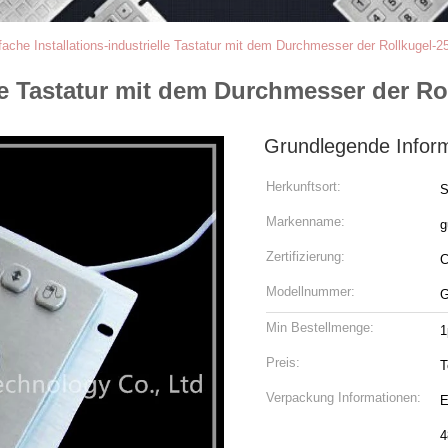
fache Installations-industrielle Tastatur mit dem Durchmesser der Rollkugel-
elle Tastatur mit dem Durchmesser der R
Grundlegende Infor
Herkunftsort:
S
Markenname:
g
Zertifizierung:
Modellnummer:
G
Min Bestellmenge:
1
Preis:
T
Verpackung Informationen:
E
4