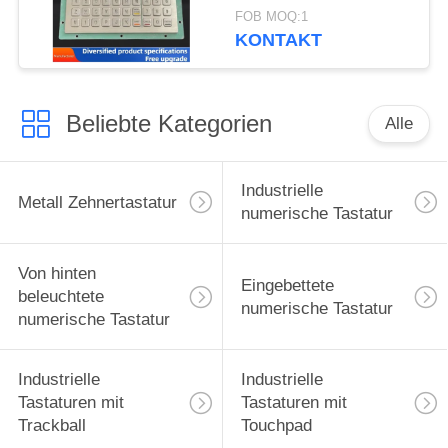
C001055 R232
FOB MOQ:1
Schnittstelle
KONTAKT
Beliebte Kategorien
Alle
Industrielle
Metall Zehnertastatur
numerische Tastatur
Von hinten
Eingebettete
beleuchtete
numerische Tastatur
numerische Tastatur
Industrielle
Industrielle
Tastaturen mit
Tastaturen mit
Trackball
Touchpad