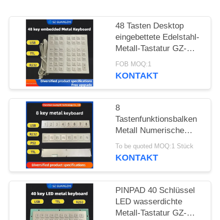
PRIVACY
48 Tasten Desktop
POLICY
eingebettete Edelstahl-
Metall-Tastatur GZ-
B035013 USB-
FOB MOQ:1
Schnittstelle
KONTAKT
8
Tastenfunktionsbalken
Metall Numerische
Tastatur Edelstahl 304
To be quoted MOQ:1 Stück
Seiten-Tastatur-Pinpad
KONTAKT
PINPAD 40 Schlüssel
LED wasserdichte
Metall-Tastatur GZ-