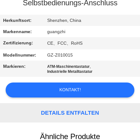
Selbstbedienungs-Anschluss
TRETEN
SIE
Herkunftsort:
Shenzhen, China
MIT
Markenname:
guangzhi
UNS
Zertifizierung:
CE、FCC、RoHS
IN
Modellnummer:
GZ-Z010015
VERBINDUNG
Markieren:
,
ATM-Maschinentastatur
Industrielle Metalltastatur
FORDERN
KONTAKT!
SIE
EIN
ZITAT
DETAILS ENTFALTEN
SITEMAP
Ähnliche Produkte