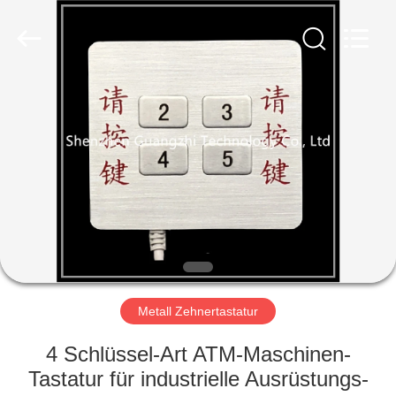
co.,
ltd..
All
Rights
Reserved.
Developed
by
ECER
HAUS
PRODUKTE
ÜBER
UNS
FABRIK-
AUSFLUG
Metall Zehnertastatur
4 Schlüssel-Art ATM-Maschinen-
QUALITÄTSKONTROLLE
Tastatur für industrielle Ausrüstungs-