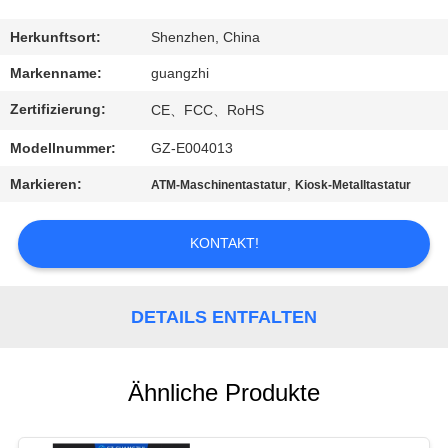
TRETEN
Herkunftsort:
Shenzhen, China
SIE
Markenname:
guangzhi
MIT
Zertifizierung:
CE、FCC、RoHS
UNS
Modellnummer:
GZ-E004013
IN
Markieren:
,
ATM-Maschinentastatur
Kiosk-Metalltastatur
VERBINDUNG
KONTAKT!
FORDERN
SIE
DETAILS ENTFALTEN
EIN
ZITAT
Ähnliche Produkte
SITEMAP