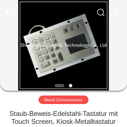
co.,
ltd..
All
Rights
Reserved.
Developed
by
ECER
HAUS
PRODUKTE
ÜBER
UNS
FABRIK-
AUSFLUG
Metall Zehnertastatur
Staub-Beweis-Edelstahl-Tastatur mit
QUALITÄTSKONTROLLE
Touch Screen, Kiosk-Metalltastatur