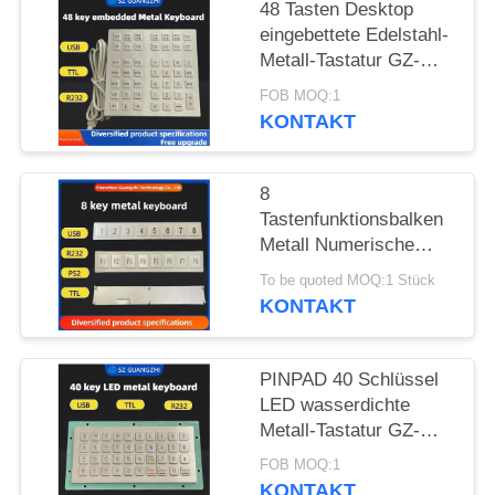
48 Tasten Desktop
eingebettete Edelstahl-
PRIVACY
Metall-Tastatur GZ-
POLICY
B035013 USB-
FOB MOQ:1
Schnittstelle
KONTAKT
8
Tastenfunktionsbalken
Metall Numerische
Tastatur Edelstahl 304
To be quoted MOQ:1 Stück
Seiten-Tastatur-Pinpad
KONTAKT
PINPAD 40 Schlüssel
LED wasserdichte
Metall-Tastatur GZ-
C001055 R232
FOB MOQ:1
Schnittstelle
KONTAKT