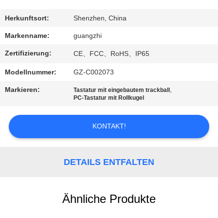
TRETEN
Herkunftsort:
Shenzhen, China
SIE
Markenname:
guangzhi
MIT
Zertifizierung:
CE、FCC、RoHS、IP65
UNS
Modellnummer:
GZ-C002073
IN
Markieren:
,
Tastatur mit eingebautem trackball
VERBINDUNG
PC-Tastatur mit Rollkugel
FORDERN
KONTAKT!
SIE
EIN
DETAILS ENTFALTEN
ZITAT
Ähnliche Produkte
SITEMAP