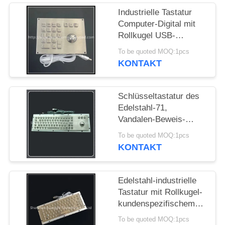
Industrielle Tastatur
PRIVACY
Computer-Digital mit
POLICY
Rollkugel USB-
Schnittstelle
To be quoted MOQ:1pcs
KONTAKT
Schlüsseltastatur des
Edelstahl-71,
Vandalen-Beweis-
Tastatur mit 38mm
To be quoted MOQ:1pcs
25mm Rollkugel
KONTAKT
Edelstahl-industrielle
Tastatur mit Rollkugel-
kundenspezifischem
Plan-Rost-Beweis
To be quoted MOQ:1pcs