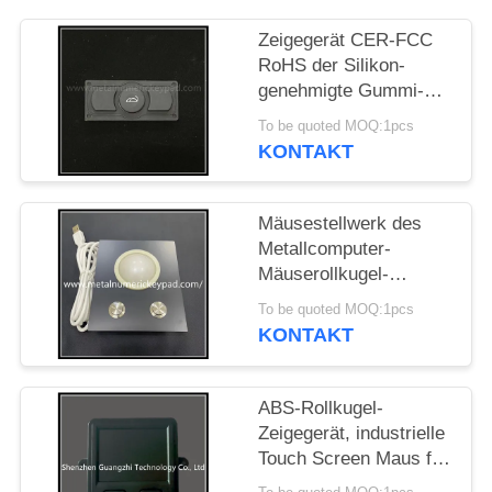
PRIVACY
Zeigegerät CER-FCC
RoHS der Silikon-
POLICY
genehmigte Gummi-
Rollkugel-IP67
To be quoted MOQ:1pcs
KONTAKT
Mäusestellwerk des
Metallcomputer-
Mäuserollkugel-
wasserdichtes
To be quoted MOQ:1pcs
Metallip67
KONTAKT
ABS-Rollkugel-
Zeigegerät, industrielle
Touch Screen Maus für
Selbstbetriebsterminal