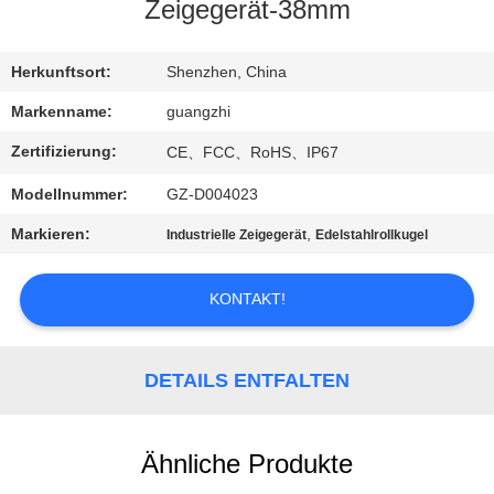
Zeigegerät-38mm
TRETEN
SIE
Herkunftsort:
Shenzhen, China
MIT
Markenname:
guangzhi
UNS
Zertifizierung:
CE、FCC、RoHS、IP67
IN
Modellnummer:
GZ-D004023
VERBINDUNG
Markieren:
,
Industrielle Zeigegerät
Edelstahlrollkugel
FORDERN
KONTAKT!
SIE
EIN
DETAILS ENTFALTEN
ZITAT
Ähnliche Produkte
SITEMAP