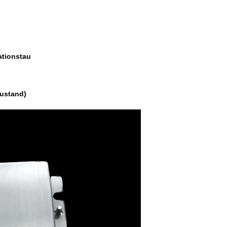
ationstau
Zustand)