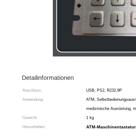
Detailinformationen
Anschluss:
USB, PS2, R232,9P
Anwendung:
ATM, Selbstbedienungsausrüs
medizinische Ausrüstung, mil
Gewicht:
1 kg
Hervorheben:
ATM-Maschinentastatur