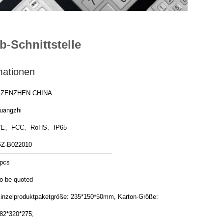
b-Schnittstelle
mationen
SZENZHEN CHINA
uangzhi
CE、FCC、RoHS、IP65
Z-B022010
pcs
o be quoted
inzelproduktpaketgröße: 235*150*50mm, Karton-Größe:
82*320*275;