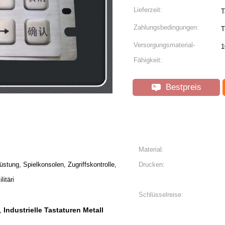
Lieferzeit:
T
Zahlungsbedingungen:
T
Versorgungsmaterial-
1
Fähigkeit:
Bestpreis
Material:
tung, Spielkonsolen, Zugriffskontrolle,
Drucken:
itäri
Schlüsselreise:
Industrielle Tastaturen Metall
,