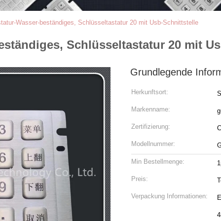
statur-Wasser-beständiges, Schlüsseltastatur 20 mit Usb-Schnittstelle
eständiges, Schlüsseltastatur 20 mit Us
Grundlegende Infor
Herkunftsort:
Markenname:
g
Zertifizierung:
Modellnummer:
G
Min Bestellmenge:
1
Preis:
T
Verpackung Informationen:
E
4