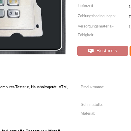
Lieferzeit:
1
Zahlungsbedingungen:
T
Versorgungsmaterial-
1
Fähigkeit:
Bestpreis
omputer-Tastatur, Haushaltsgerät, ATM,
Produktname:
Schnittstelle:
Material: