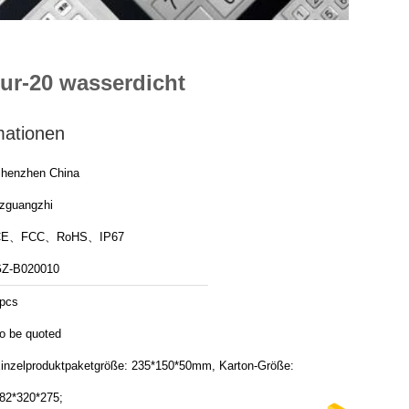
ur-20 wasserdicht
mationen
henzhen China
zguangzhi
CE、FCC、RoHS、IP67
Z-B020010
pcs
o be quoted
inzelproduktpaketgröße: 235*150*50mm, Karton-Größe:
82*320*275;