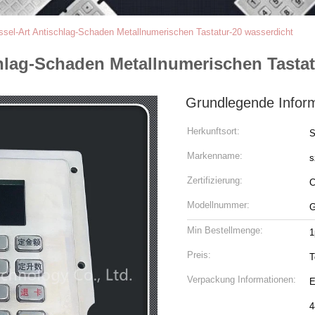
ssel-Art Antischlag-Schaden Metallnumerischen Tastatur-20 wasserdicht
chlag-Schaden Metallnumerischen Tastat
Grundlegende Infor
Herkunftsort:
S
Markenname:
s
Zertifizierung:
Modellnummer:
G
Min Bestellmenge:
1
Preis:
T
Verpackung Informationen:
E
4