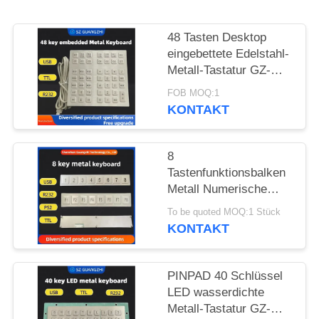
PRIVACY
48 Tasten Desktop
POLICY
eingebettete Edelstahl-
Metall-Tastatur GZ-
B035013 USB-
FOB MOQ:1
Schnittstelle
KONTAKT
8
Tastenfunktionsbalken
Metall Numerische
Tastatur Edelstahl 304
To be quoted MOQ:1 Stück
Seiten-Tastatur-Pinpad
KONTAKT
PINPAD 40 Schlüssel
LED wasserdichte
Metall-Tastatur GZ-