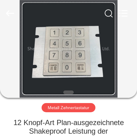
co.,
ltd..
All
Rights
Reserved.
Developed
by
ECER
HAUS
PRODUKTE
ÜBER
UNS
FABRIK-
AUSFLUG
Metall Zehnertastatur
12 Knopf-Art Plan-ausgezeichnete
QUALITÄTSKONTROLLE
Shakeproof Leistung der