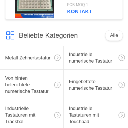
C001055 R232
FOB MOQ:1
Schnittstelle
KONTAKT
Beliebte Kategorien
Alle
Industrielle
Metall Zehnertastatur
numerische Tastatur
Von hinten
Eingebettete
beleuchtete
numerische Tastatur
numerische Tastatur
Industrielle
Industrielle
Tastaturen mit
Tastaturen mit
Trackball
Touchpad