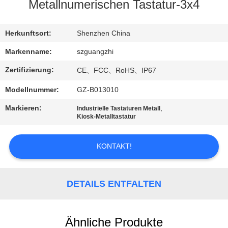
Metallnumerischen Tastatur-3x4
TRETEN
SIE
Herkunftsort:
Shenzhen China
MIT
Markenname:
szguangzhi
UNS
Zertifizierung:
CE、FCC、RoHS、IP67
IN
Modellnummer:
GZ-B013010
VERBINDUNG
Markieren:
,
Industrielle Tastaturen Metall
Kiosk-Metalltastatur
FORDERN
KONTAKT!
SIE
EIN
ZITAT
DETAILS ENTFALTEN
SITEMAP
Ähnliche Produkte