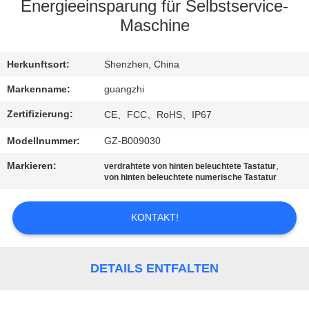
Energieeinsparung für Selbstservice-
TRETEN
Maschine
SIE
Herkunftsort:
Shenzhen, China
MIT
UNS
Markenname:
guangzhi
IN
Zertifizierung:
CE、FCC、RoHS、IP67
VERBINDUNG
Modellnummer:
GZ-B009030
Markieren:
,
verdrahtete von hinten beleuchtete Tastatur
FORDERN
von hinten beleuchtete numerische Tastatur
SIE
KONTAKT!
EIN
ZITAT
DETAILS ENTFALTEN
SITEMAP