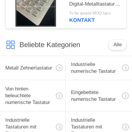
Digital-Metalltastatur
der Vandalen-
To be quoted MOQ:1pcs
beständige Tastatur-24
KONTAKT
Schlüssel-
Beliebte Kategorien
Alle
Industrielle
Metall Zehnertastatur
numerische Tastatur
Von hinten
Eingebettete
beleuchtete
numerische Tastatur
numerische Tastatur
Industrielle
Industrielle
Tastaturen mit
Tastaturen mit