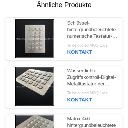
Ähnliche Produkte
PRIVACY
POLICY
Schlüssel-
hintergrundbeleuchtete
numerische Tastatur-
Zugriffskontroll-Digital-
To be quoted MOQ:1pcs
Metalltastatur ODM 24
KONTAKT
Wasserdichte
Zugriffskontroll-Digital-
Metalltastatur der
numerischen Tastatur-
To be quoted MOQ:1pcs
IP65
KONTAKT
Matrix 4x6
hintergrundbeleuchtete