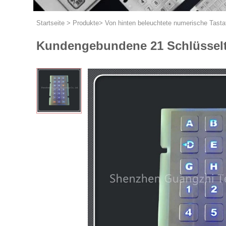
Startseite
>
Produkte
>
Von hinten beleuchtete numerische Tasta
Kundengebundene 21 Schlüsseltas