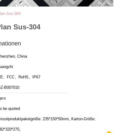
Plan Sus-304
Plan Sus-304
mationen
henzhen, China
uangzhi
CE、FCC、RoHS、IP67
Z-B007010
pcs
o be quoted
inzelproduktpaketgröße: 235*150*50mm, Karton-Größe:
82*320*275;