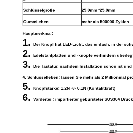
Schlüsselgröße
25.0mm *25.0mm
Gummileben
mehr als 500000 Zyklen
Hauptmerkmal:
1.
Der Knopf hat LED-Licht, das einfach, in der schw
2.
Edelstahlplatten und -knöpfe verhindern überle
3.
Die Tastatur, nachdem Installation schön ist und
4. Schlüsselleben: lassen Sie mehr als 2 Millionmal pr
5.
Knopfstärke: 1.2N +/- 0.1N (Kontaktkraft)
6.
Vorderteil: importierter gebürsteter SUS304 Druc