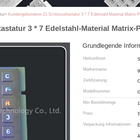
tur
>
Kundengebundene 21 Schlüsseltastatur 3 * 7 Edelstahl-Material Matrix-
tatur 3 * 7 Edelstahl-Material Matrix-
Grundlegende Infor
Herkunftsort:
S
Markenname:
g
Zertifizierung:
Modellnummer:
G
Min Bestellmenge:
1
Preis:
T
Verpackung Informationen:
E
4