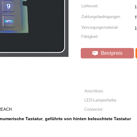
Lieferzeit:
1
Zahlungsbedingungen:
T
Versorgungsmaterial-
1
Fähigkeit:
Bestpreis
Anschluss:
LED-Lampenfarbe:
 REACH
Connector:
 numerische Tastatur
geführte von hinten beleuchtete Tastatur
,