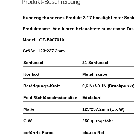
Produkt-Beschreibung
Kundengebundenes Produkt 3 * 7 backlight roter Schlü
Produktname:
Von hinten beleuchtete numerische Tas
Modell: GZ-B007010
Größe: 123*237.2mm
Schlüssel
21 Schlüssel
Kontakt
Metallhaube
Betätigungs-Kraft
0,6 N+/-0.1N (Druckpunkt
Feld-/Schlüsselmaterialien
Edelstahl
Maße
123*237.2mm (L x W)
G.W.
250 g ungefähr
geführte Farbe
blaues Rot