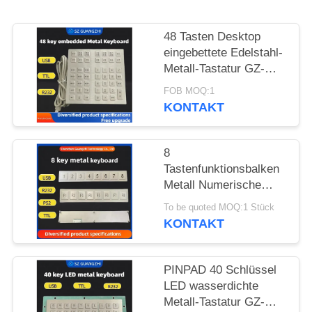
PRIVACY
48 Tasten Desktop
POLICY
eingebettete Edelstahl-
Metall-Tastatur GZ-
B035013 USB-
FOB MOQ:1
Schnittstelle
KONTAKT
8
Tastenfunktionsbalken
Metall Numerische
Tastatur Edelstahl 304
To be quoted MOQ:1 Stück
Seiten-Tastatur-Pinpad
KONTAKT
PINPAD 40 Schlüssel
LED wasserdichte
Metall-Tastatur GZ-