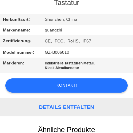
Tastatur
TRETEN
SIE
Herkunftsort:
Shenzhen, China
MIT
Markenname:
guangzhi
UNS
Zertifizierung:
CE、FCC、RoHS、IP67
IN
Modellnummer:
GZ-B006010
VERBINDUNG
Markieren:
,
Industrielle Tastaturen Metall
Kiosk-Metalltastatur
FORDERN
KONTAKT!
SIE
EIN
ZITAT
DETAILS ENTFALTEN
SITEMAP
Ähnliche Produkte