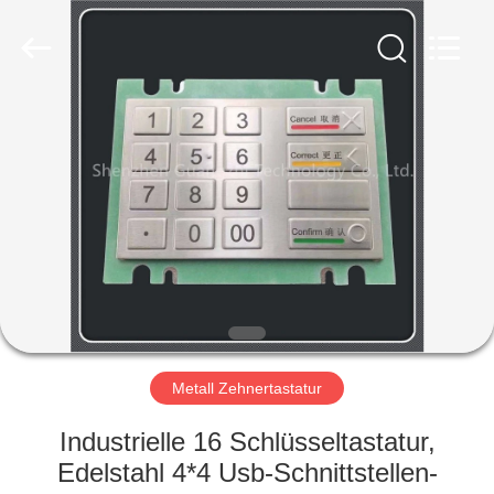
co.,
ltd..
All
Rights
Reserved.
Developed
by
ECER
HAUS
PRODUKTE
ÜBER
UNS
FABRIK-
AUSFLUG
Metall Zehnertastatur
Industrielle 16 Schlüsseltastatur,
QUALITÄTSKONTROLLE
Edelstahl 4*4 Usb-Schnittstellen-