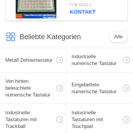
C001055 R232
FOB MOQ:1
Schnittstelle
KONTAKT
Beliebte Kategorien
Alle
Industrielle
Metall Zehnertastatur
numerische Tastatur
Von hinten
Eingebettete
beleuchtete
numerische Tastatur
numerische Tastatur
Industrielle
Industrielle
Tastaturen mit
Tastaturen mit
Trackball
Touchpad