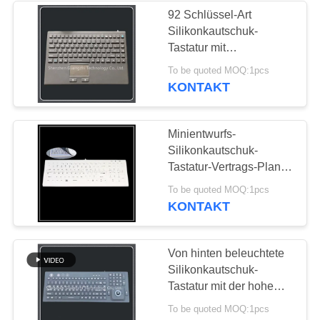
92 Schlüssel-Art
Silikonkautschuk-
Tastatur mit
Berührungsflächen-
To be quoted MOQ:1pcs
Mäuseintegration
KONTAKT
Minientwurfs-
Silikonkautschuk-
Tastatur-Vertrags-Plan-
wasserdichtes
To be quoted MOQ:1pcs
staubdichtes
KONTAKT
Von hinten beleuchtete
Silikonkautschuk-
Tastatur mit der hohe
Genauigkeits-Rollkugel-
To be quoted MOQ:1pcs
Maus flexibel