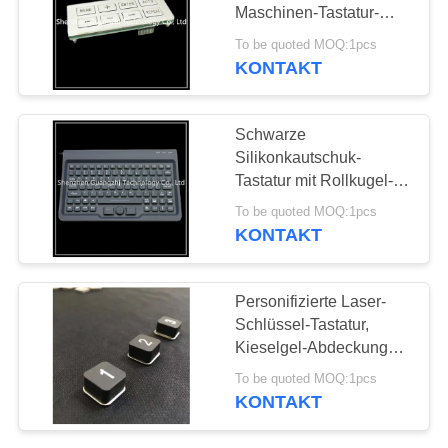
Maschinen-Tastatur-
PRIVACY
wasserdichter Kieselgel-
To be quoted MOQ:1pcs
Entwurf
KONTAKT
POLICY
Schwarze
Silikonkautschuk-
Tastatur mit Rollkugel-
Mausder natürlichen
To be quoted MOQ:1pcs
größe Verbindung usb
KONTAKT
oder Ps2
Personifizierte Laser-
Schlüssel-Tastatur,
Kieselgel-Abdeckungs-
Schalter-Knopf-Tastatur
To be quoted MOQ:1pcs
KONTAKT