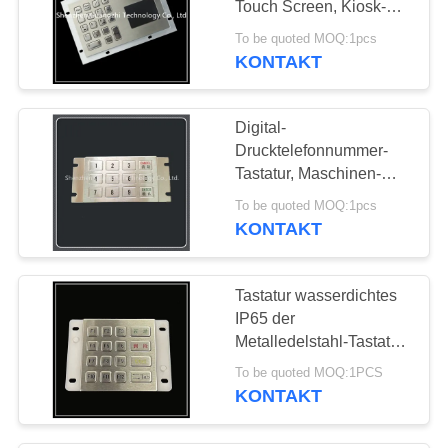
Touch Screen, Kiosk-
Metalltastatur
To be quoted MOQ:1pcs
KONTAKT
Digital-
Drucktelefonnummer-
Tastatur, Maschinen-
Tastatur der Bank-3x4
To be quoted MOQ:1pcs
KONTAKT
Tastatur wasserdichtes
IP65 der
Metalledelstahl-Tastatur-
numerische Matrix-4x4
To be quoted MOQ:1PCS
KONTAKT