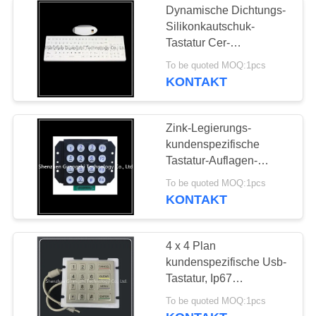
Dynamische Dichtungs-
Silikonkautschuk-
Tastatur Cer-
Zustimmungen der
To be quoted MOQ:1pcs
Verbindungs-Usb oder
KONTAKT
Ps2
Zink-Legierungs-
kundenspezifische
Tastatur-Auflagen-
transparenter Knopf-
To be quoted MOQ:1pcs
Passwort-Verschluss für
KONTAKT
allgemeines Telefon
4 x 4 Plan
kundenspezifische Usb-
Tastatur, Ip67
Schlüsseltastatur der
To be quoted MOQ:1pcs
Klassen-16 wasserdicht