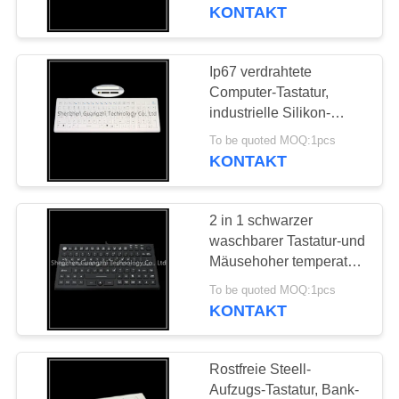
KONTAKT
TRETEN
SIE
Ip67 verdrahtete
MIT
Computer-Tastatur,
industrielle Silikon-
UNS
Vertrags-Plan-Tastatur
To be quoted MOQ:1pcs
IN
KONTAKT
VERBINDUNG
2 in 1 schwarzer
FORDERN
waschbarer Tastatur-und
SIE
Mäusehoher temperatur
beständig
EIN
To be quoted MOQ:1pcs
KONTAKT
ZITAT
Rostfreie Steell-
SITEMAP
Aufzugs-Tastatur, Bank-