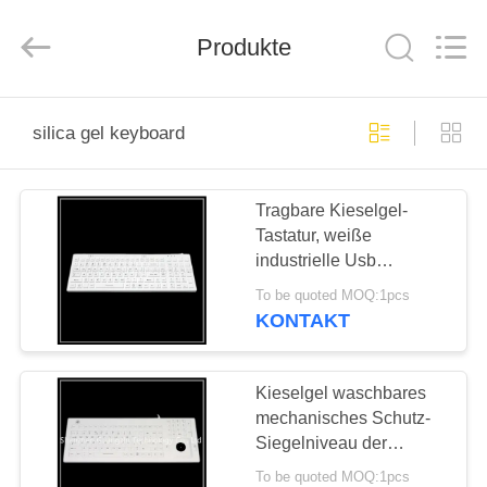
co.,
ltd..
All
Produkte
Rights
Reserved.
Developed
by
ECER
HAUS
silica gel keyboard
PRODUKTE
Tragbare Kieselgel-
Tastatur, weiße
ÜBER
industrielle Usb
UNS
verdrahtete Tastatur
To be quoted MOQ:1pcs
KONTAKT
FABRIK-
AUSFLUG
Kieselgel waschbares
mechanisches Schutz-
Siegelniveau der
QUALITÄTSKONTROLLE
Tastatur-Ip68
To be quoted MOQ:1pcs