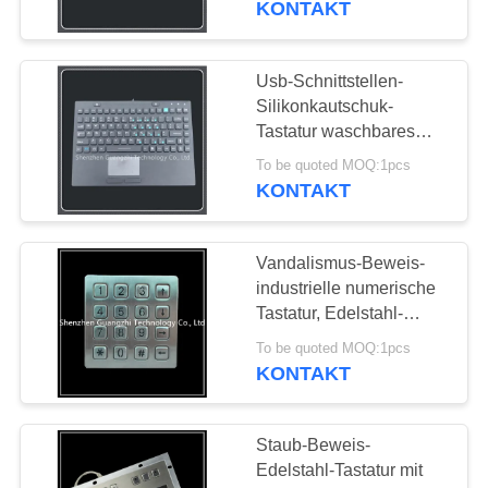
KONTAKT
Usb-Schnittstellen-
Silikonkautschuk-
Tastatur waschbares
bequemes Handfeeling
To be quoted MOQ:1pcs
KONTAKT
Vandalismus-Beweis-
industrielle numerische
Tastatur, Edelstahl-
Tastatur
To be quoted MOQ:1pcs
KONTAKT
Staub-Beweis-
Edelstahl-Tastatur mit