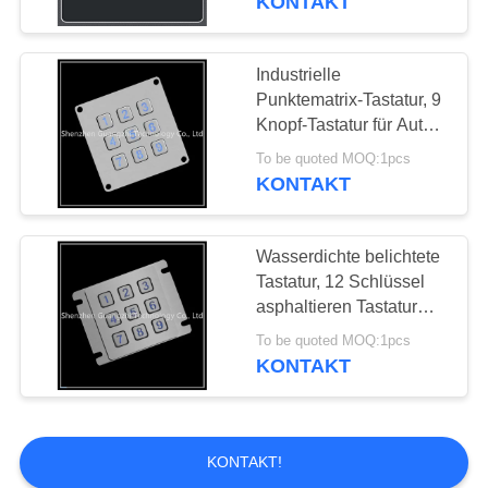
KONTAKT
Industrielle
Punktematrix-Tastatur, 9
Knopf-Tastatur für Auto-
Ladestation
To be quoted MOQ:1pcs
KONTAKT
Wasserdichte belichtete
Tastatur, 12 Schlüssel
asphaltieren Tastatur
3x4 mit Usb-Schnittstelle
To be quoted MOQ:1pcs
KONTAKT
KONTAKT!