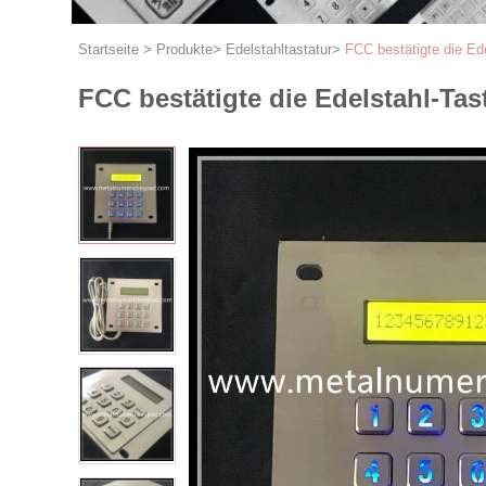
Startseite
>
Produkte
>
Edelstahltastatur
>
FCC bestätigte die Ede
FCC bestätigte die Edelstahl-Tast