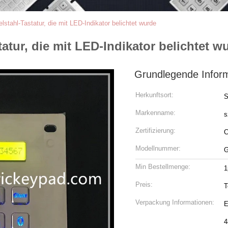
lstahl-Tastatur, die mit LED-Indikator belichtet wurde
atur, die mit LED-Indikator belichtet w
Grundlegende Infor
Herkunftsort:
S
Markenname:
s
Zertifizierung:
Modellnummer:
G
Min Bestellmenge:
1
Preis:
T
Verpackung Informationen:
E
4