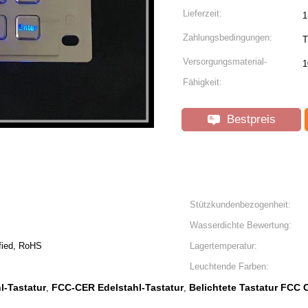
Lieferzeit:
1
Zahlungsbedingungen:
T
Versorgungsmaterial-
1
Fähigkeit:
Bestpreis
Stützkundenbezogenheit:
Wasserdichte Bewertung:
fied, RoHS
Lagertemperatur:
Leuchtende Farben:
l-Tastatur
FCC-CER Edelstahl-Tastatur
Belichtete Tastatur FCC
,
,