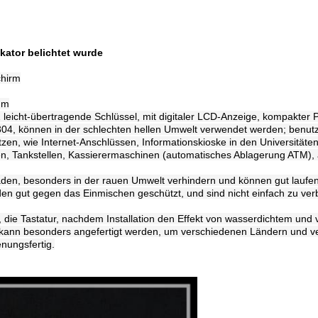
ikator belichtet wurde
chirm
mm
leicht-übertragende Schlüssel, mit digitaler LCD-Anzeige, kompakter 
 304, können in der schlechten hellen Umwelt verwendet werden; benutz
n, wie Internet-Anschlüssen, Informationskioske in den Universitäten,
n, Tankstellen, Kassierermaschinen (automatisches Ablagerung ATM), a
haden, besonders in der rauen Umwelt verhindern und können gut laufe
rden gut gegen das Einmischen geschützt, und sind nicht einfach zu ver
 die Tastatur, nachdem Installation den Effekt von wasserdichtem und 
 kann besonders angefertigt werden, um verschiedenen Ländern und 
ienungsfertig.