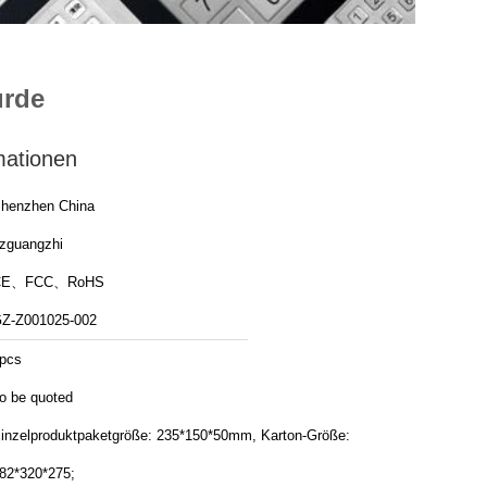
urde
mationen
henzhen China
zguangzhi
CE、FCC、RoHS
Z-Z001025-002
pcs
o be quoted
inzelproduktpaketgröße: 235*150*50mm, Karton-Größe:
82*320*275;