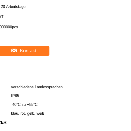
-20 Arbeitstage
/T
000000pcs
Kontakt
verschiedene Landessprachen
IP65
-40°C zu +85°C
blau, rot, gelb, weiß
 CER