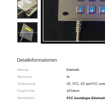
Detailinformationen
Material:
Edelstahl
Nennstrom:
5v
Zertifizierung:
CE, FCC, CE and FCC certi
Knopf-Größe:
14*14mm
Hervorheben:
FCC bestätigte Edelstah