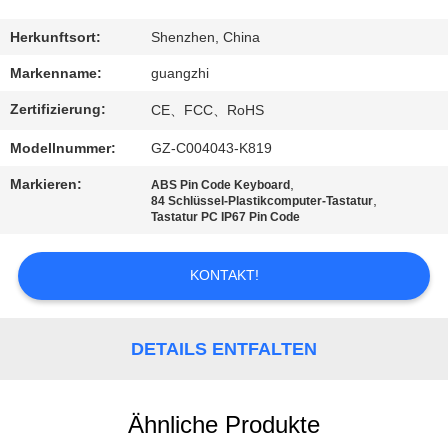
TRETEN
Herkunftsort:
Shenzhen, China
SIE
Markenname:
guangzhi
MIT
Zertifizierung:
CE、FCC、RoHS
UNS
Modellnummer:
GZ-C004043-K819
IN
Markieren:
,
ABS Pin Code Keyboard
VERBINDUNG
,
84 Schlüssel-Plastikcomputer-Tastatur
Tastatur PC IP67 Pin Code
FORDERN
KONTAKT!
SIE
EIN
DETAILS ENTFALTEN
ZITAT
Ähnliche Produkte
SITEMAP