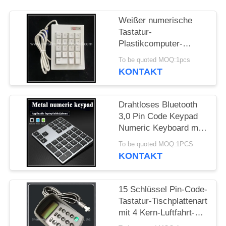
PRIVACY
Weißer numerische
Tastatur-
POLICY
Plastikcomputer-
Zifferntasten des
To be quoted MOQ:1pcs
Bankschalter-1.5m
KONTAKT
Drahtloses Bluetooth
3,0 Pin Code Keypad
Numeric Keyboard mit
Hintergrundbeleuchtung
To be quoted MOQ:1PCS
7
KONTAKT
15 Schlüssel Pin-Code-
Tastatur-Tischplattenart
mit 4 Kern-Luftfahrt-
Kopf-Schnittstelle