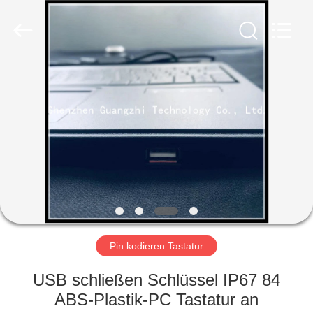
ltd..
All
Rights
Reserved.
Developed
by
ECER
HAUS
PRODUKTE
ÜBER
UNS
FABRIK-
AUSFLUG
Pin kodieren Tastatur
USB schließen Schlüssel IP67 84
QUALITÄTSKONTROLLE
ABS-Plastik-PC Tastatur an