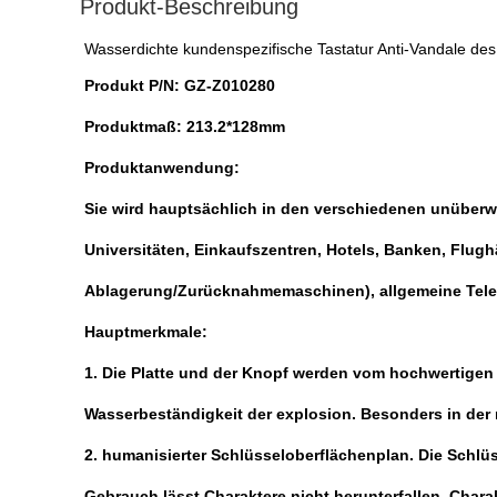
Produkt-Beschreibung
Wasserdichte kundenspezifische Tastatur Anti-Vandale des 
Produkt P/N:
GZ-Z010280
Produktmaß: 213.2*128mm
Produktanwendung:
Sie wird hauptsächlich in den verschiedenen unüber
Universitäten, Einkaufszentren, Hotels, Banken, Flug
Ablagerung/Zurücknahmemaschinen), allgemeine Telef
Hauptmerkmale:
1. Die Platte und der Knopf werden vom hochwertigen Ed
Wasserbeständigkeit der explosion. Besonders in der 
2. humanisierter Schlüsseloberflächenplan. Die Schlü
Gebrauch lässt Charaktere nicht herunterfallen. Cha