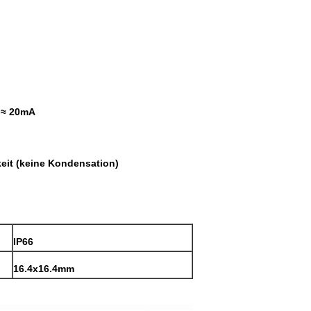
 ≈ 20mA
keit (keine Kondensation)
IP66
16.4x16.4mm