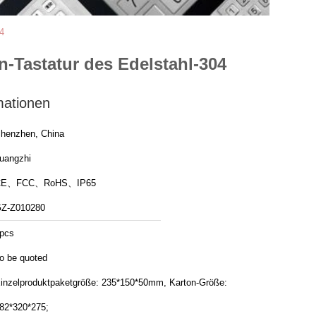
4
n-Tastatur des Edelstahl-304
mationen
henzhen, China
uangzhi
CE、FCC、RoHS、IP65
Z-Z010280
pcs
o be quoted
inzelproduktpaketgröße: 235*150*50mm, Karton-Größe:
82*320*275;