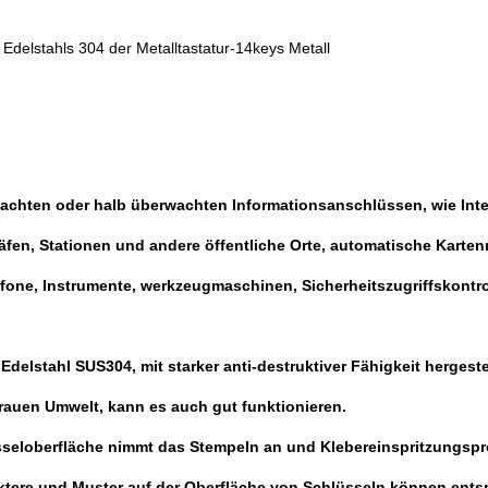
Edelstahls 304 der Metalltastatur-14keys Metall
wachten oder halb überwachten Informationsanschlüssen, wie Int
häfen, Stationen und andere öffentliche Orte, automatische Kart
one, Instrumente, werkzeugmaschinen, Sicherheitszugriffskontro
elstahl SUS304, mit starker anti-destruktiver Fähigkeit hergestel
rauen Umwelt, kann es auch gut funktionieren.
sseloberfläche nimmt das Stempeln an und Klebereinspritzungspro
raktere und Muster auf der Oberfläche von Schlüsseln können e