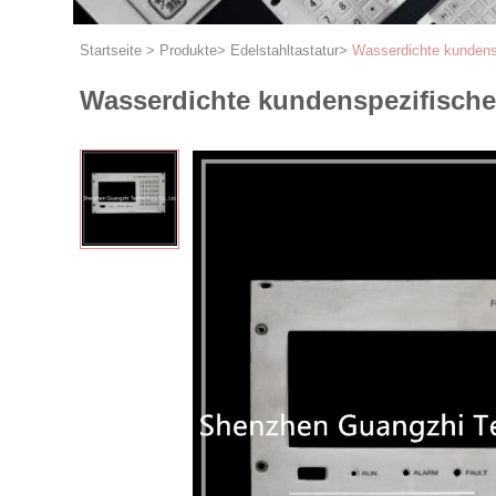
Startseite
>
Produkte
>
Edelstahltastatur
>
Wasserdichte kundensp
Wasserdichte kundenspezifische 