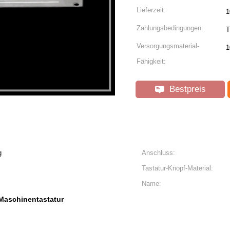
Lieferzeit:
1
Zahlungsbedingungen:
T
Versorgungsmaterial-
1
Fähigkeit:
Bestpreis
g
Anschluss:
Tastatur-Knopf-Material:
Name:
aschinentastatur