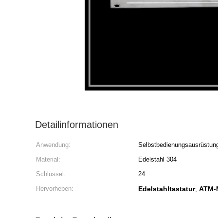
Detailinformationen
Anwendung:
Selbstbedienungsausrüstun
Material:
Edelstahl 304
Schlüssel:
24
Hervorheben:
Edelstahltastatur
ATM-M
,