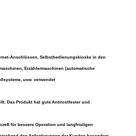
ernet-Anschlüssen, Selbstbedienungskioske in den
enmaschinen, Erzählermaschinen (automatische
llsysteme, usw. verwendet
lt. Das Produkt hat gute Antirostfester und
zeß für bessere Operation und langfristigen
ntsprechend den Anforderungen der Kunden besonders