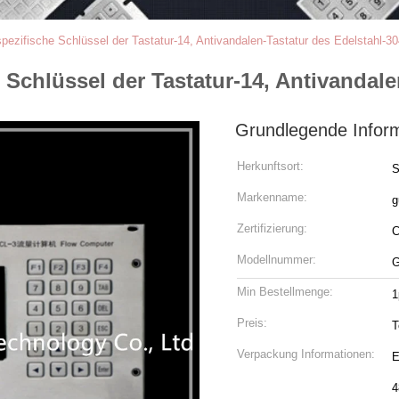
ezifische Schlüssel der Tastatur-14, Antivandalen-Tastatur des Edelstahl-30
Schlüssel der Tastatur-14, Antivandale
Grundlegende Infor
Herkunftsort:
S
Markenname:
g
Zertifizierung:
Modellnummer:
G
Min Bestellmenge:
1
Preis:
T
Verpackung Informationen:
E
4