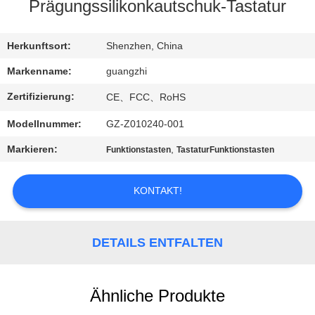
Prägungssilikonkautschuk-Tastatur
TRETEN
SIE
Herkunftsort:
Shenzhen, China
MIT
Markenname:
guangzhi
UNS
Zertifizierung:
CE、FCC、RoHS
IN
Modellnummer:
GZ-Z010240-001
VERBINDUNG
Markieren:
,
Funktionstasten
TastaturFunktionstasten
FORDERN
KONTAKT!
SIE
EIN
DETAILS ENTFALTEN
ZITAT
Ähnliche Produkte
SITEMAP