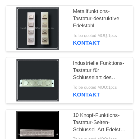
PRIVACY
Metallfunktions-
Tastatur-destruktive
POLICY
Edelstahl
Antiverbindung Usb
To be quoted MOQ:1pcs
oder Ps2
KONTAKT
Industrielle Funktions-
Tastatur für
Schlüsselart des
Selbstbetriebsterminal-
To be quoted MOQ:1pcs
Rundschreiben-4
KONTAKT
10 Knopf-Funktions-
Tastatur-Seiten-
Schlüssel-Art Edelstahl
für industrielle