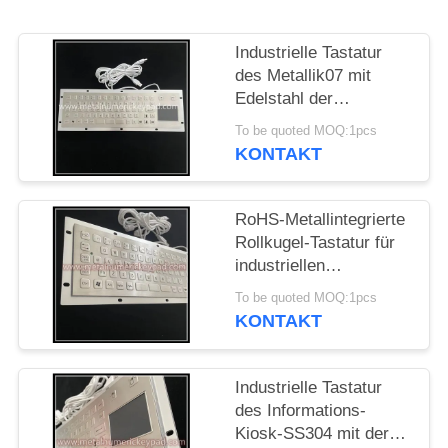
PRIVACY
Industrielle Tastatur
POLICY
des Metallik07 mit
Edelstahl der
Berührungsflächen-304
To be quoted MOQ:1pcs
KONTAKT
RoHS-Metallintegrierte
Rollkugel-Tastatur für
industriellen
Informations-Kiosk
To be quoted MOQ:1pcs
KONTAKT
Industrielle Tastatur
des Informations-
Kiosk-SS304 mit der