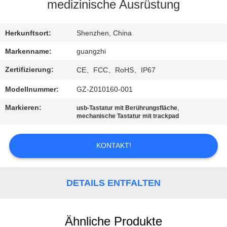
medizinische Ausrüstung
TRETEN
SIE
Herkunftsort:
Shenzhen, China
MIT
Markenname:
guangzhi
UNS
Zertifizierung:
CE、FCC、RoHS、IP67
IN
Modellnummer:
GZ-Z010160-001
VERBINDUNG
Markieren:
,
usb-Tastatur mit Berührungsfläche
mechanische Tastatur mit trackpad
FORDERN
KONTAKT!
SIE
EIN
ZITAT
DETAILS ENTFALTEN
SITEMAP
Ähnliche Produkte