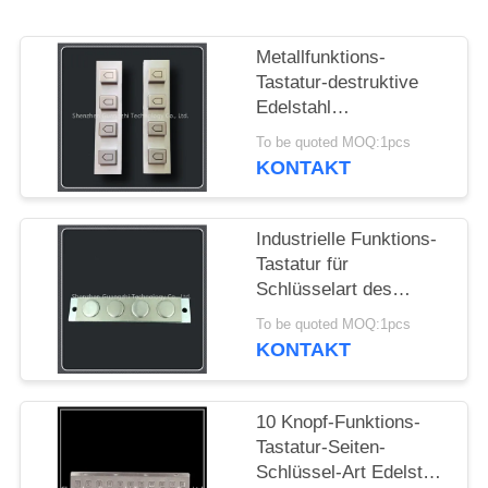
PRIVACY
Metallfunktions-
POLICY
Tastatur-destruktive
Edelstahl
Antiverbindung Usb
To be quoted MOQ:1pcs
oder Ps2
KONTAKT
Industrielle Funktions-
Tastatur für
Schlüsselart des
Selbstbetriebsterminal-
To be quoted MOQ:1pcs
Rundschreiben-4
KONTAKT
10 Knopf-Funktions-
Tastatur-Seiten-
Schlüssel-Art Edelstahl