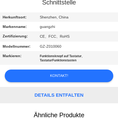
Schnittstelle
TRETEN
SIE
Herkunftsort:
Shenzhen, China
MIT
Markenname:
guangzhi
UNS
Zertifizierung:
CE、FCC、RoHS
IN
Modellnummer:
GZ-Z010060
VERBINDUNG
Markieren:
,
Funktionsknopf auf Tastatur
TastaturFunktionstasten
FORDERN
KONTAKT!
SIE
EIN
ZITAT
DETAILS ENTFALTEN
SITEMAP
Ähnliche Produkte