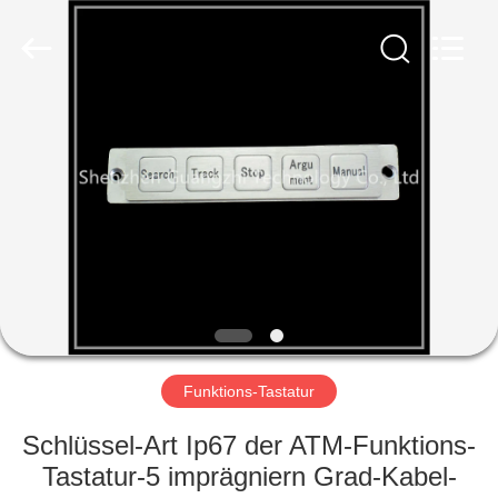
ltd..
All
Rights
Reserved.
Developed
by
ECER
HAUS
PRODUKTE
ÜBER
UNS
FABRIK-
AUSFLUG
Funktions-Tastatur
Schlüssel-Art Ip67 der ATM-Funktions-
QUALITÄTSKONTROLLE
Tastatur-5 imprägniern Grad-Kabel-