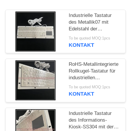
PRIVACY
Industrielle Tastatur
POLICY
des Metallik07 mit
Edelstahl der
Berührungsflächen-304
To be quoted MOQ:1pcs
KONTAKT
RoHS-Metallintegrierte
Rollkugel-Tastatur für
industriellen
Informations-Kiosk
To be quoted MOQ:1pcs
KONTAKT
Industrielle Tastatur
des Informations-
Kiosk-SS304 mit der