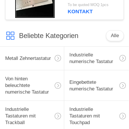
Berührungsfläche
To be quoted MOQ:1pcs
wasserdicht
KONTAKT
Beliebte Kategorien
Alle
Industrielle
Metall Zehnertastatur
numerische Tastatur
Von hinten
Eingebettete
beleuchtete
numerische Tastatur
numerische Tastatur
Industrielle
Industrielle
Tastaturen mit
Tastaturen mit
Trackball
Touchpad