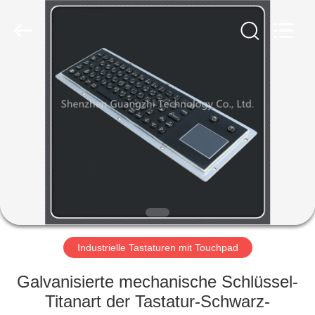
technology
co.,
ltd..
All
Rights
Reserved.
Developed
by
HAUS
ECER
PRODUKTE
ÜBER
UNS
FABRIK-
AUSFLUG
Industrielle Tastaturen mit Touchpad
Galvanisierte mechanische Schlüssel-
QUALITÄTSKONTROLLE
Titanart der Tastatur-Schwarz-