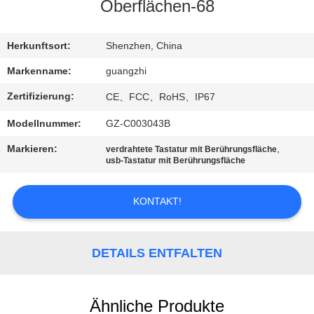
Oberflächen-68
TRETEN
SIE
Herkunftsort:
Shenzhen, China
MIT
Markenname:
guangzhi
UNS
Zertifizierung:
CE、FCC、RoHS、IP67
IN
Modellnummer:
GZ-C003043B
VERBINDUNG
Markieren:
,
verdrahtete Tastatur mit Berührungsfläche
usb-Tastatur mit Berührungsfläche
FORDERN
KONTAKT!
SIE
EIN
ZITAT
DETAILS ENTFALTEN
SITEMAP
Ähnliche Produkte