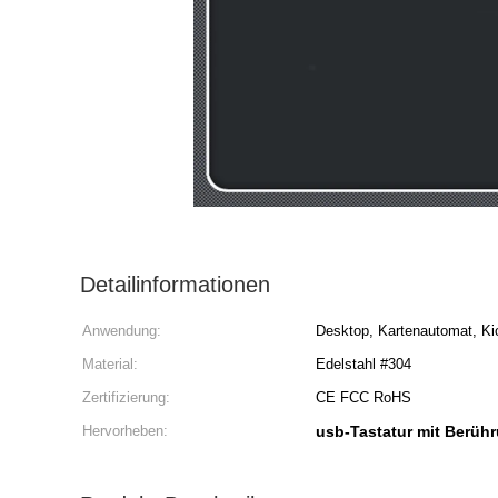
Detailinformationen
Anwendung:
Desktop, Kartenautomat, Ki
Material:
Edelstahl #304
Zertifizierung:
CE FCC RoHS
Hervorheben:
usb-Tastatur mit Berüh