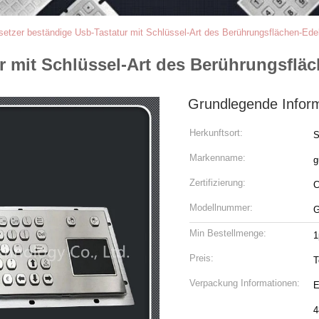
setzer beständige Usb-Tastatur mit Schlüssel-Art des Berührungsflächen-Edel
r mit Schlüssel-Art des Berührungsfläc
Grundlegende Infor
Herkunftsort:
S
Markenname:
g
Zertifizierung:
Modellnummer:
G
Min Bestellmenge:
1
Preis:
T
Verpackung Informationen:
E
4