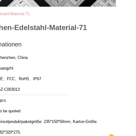
stahl-Material-71
hen-Edelstahl-Material-71
mationen
henzhen, China
uangzhi
CE、FCC、RoHS、IP67
Z-C003013
pcs
o be quoted
inzelproduktpaketgröße: 235*150*50mm, Karton-Größe:
82*320*275;