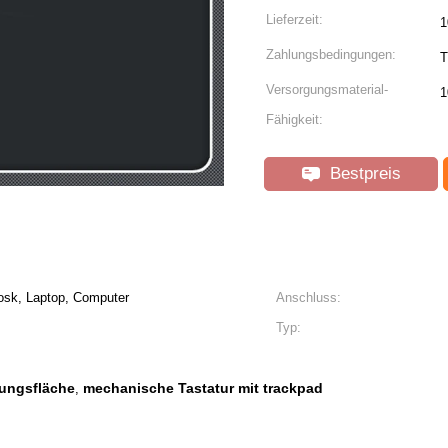
Lieferzeit:
1
Zahlungsbedingungen:
T
Versorgungsmaterial-
1
Fähigkeit:
Bestpreis
osk, Laptop, Computer
Anschluss:
Typ:
rungsfläche
mechanische Tastatur mit trackpad
,