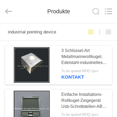
co.,
ltd..
All
Produkte
Rights
Reserved.
Developed
by
ECER
HAUS
industrial pointing device
PRODUKTE
3 Schlüssel-Art
Metallmarinerollkugel,
ÜBER
Edelstahl-industrielles
UNS
Zeigegerät
To be quoted MOQ:1pcs
KONTAKT
FABRIK-
AUSFLUG
Einfache Installations-
Rollkugel-Zeigegerät
Usb-Schnittstellen-ABS-
QUALITÄTSKONTROLLE
Rohstoff
To be quoted MOQ:1pcs