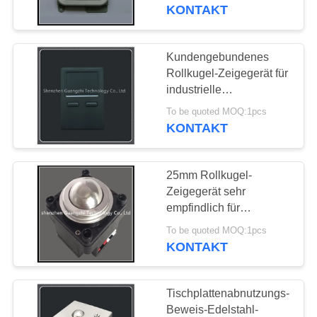
KONTAKT
TRETEN
SIE
Kundengebundenes
MIT
Rollkugel-Zeigegerät für
industrielle
UNS
Selbstservice-
To be quoted MOQ:1pcs
IN
Ausrüstung
KONTAKT
VERBINDUNG
25mm Rollkugel-
FORDERN
Zeigegerät sehr
SIE
empfindlich für
industriellen Computer
EIN
To be quoted MOQ:1pcs
KONTAKT
ZITAT
Tischplattenabnutzungs-
SITEMAP
Beweis-Edelstahl-