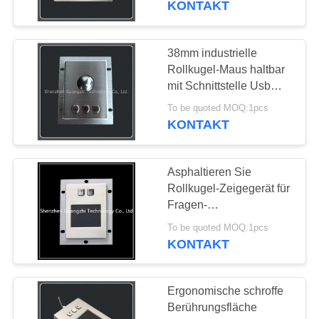
KONTAKT
Montage-Gestell
38mm industrielle
Rollkugel-Maus haltbar
mit Schnittstelle Usb
oder Ps2
To be quoted MOQ:1pcs
KONTAKT
Asphaltieren Sie
Rollkugel-Zeigegerät für
Fragen-
Maschine/industrielle
To be quoted MOQ:1pcs
Steuermaschine
KONTAKT
Ergonomische schroffe
Berührungsfläche