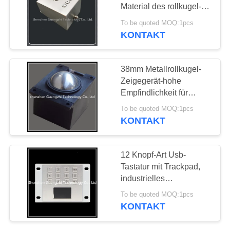
Material des rollkugel-
PRIVACY
Zeigegerät-38mm
To be quoted MOQ:1pcs
KONTAKT
POLICY
38mm Metallrollkugel-
Zeigegerät-hohe
Empfindlichkeit für
medizinische
To be quoted MOQ:1pcs
Ausrüstung
KONTAKT
12 Knopf-Art Usb-
Tastatur mit Trackpad,
industrielles
Berührungsflächen-
To be quoted MOQ:1pcs
Zeigegerät
KONTAKT