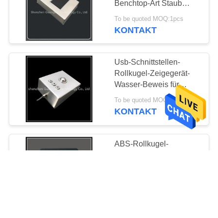
Benchtop-Art Staub
beständiges Ip65
To be quoted MOQ:1pcs
imprägniern Grad
KONTAKT
Usb-Schnittstellen-
Rollkugel-Zeigegerät-
Wasser-Beweis für
industrielle Ausrüstung
To be quoted MOQ:1pcs
KONTAKT
ABS-Rollkugel-
Zeigegerät, industrielle
Touch Screen Maus für
Selbstbetriebsterminal
To be quoted MOQ:1pcs
KONTAKT