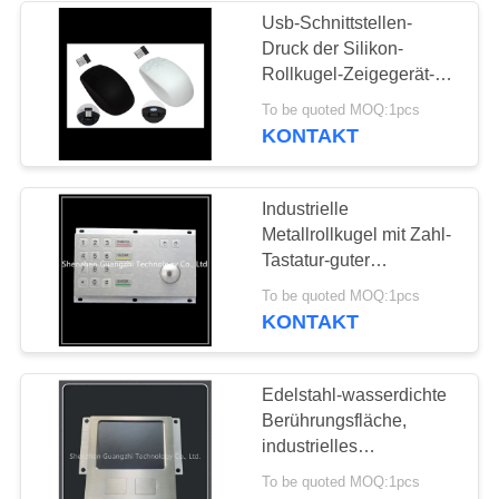
Usb-Schnittstellen-
Druck der Silikon-
Rollkugel-Zeigegerät-
leichten Berührung
To be quoted MOQ:1pcs
beständig
KONTAKT
Industrielle
Metallrollkugel mit Zahl-
Tastatur-guter
Vandalismus-Leistung
To be quoted MOQ:1pcs
KONTAKT
Edelstahl-wasserdichte
Berührungsfläche,
industrielles
Berührungsflächen-
To be quoted MOQ:1pcs
Aluminiumlegierungs-